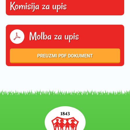
Komisija za upis
Molba za upis
PREUZMI PDF DOKUMENT