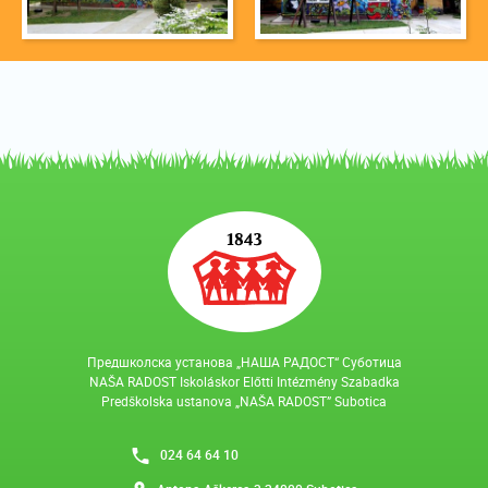
Предшколска установа „НАША РАДОСТ“ Суботица
NAŠA RADOST Iskoláskor Előtti Intézmény Szabadka
Predškolska ustanova „NAŠA RADOST” Subotica
024 64 64 10