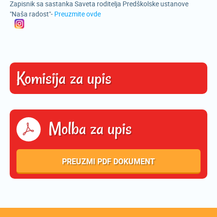
Zapisnik sa sastanka Saveta roditelja Predškolske ustanove
"Naša radost"-
Preuzmite ovde
Komisija za upis
Molba za upis
PREUZMI PDF DOKUMENT