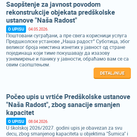
Saopštenje za javnost povodom
rekonstrukcije objekata predškolske
ustanove "Naša Radost"
O UPISU
04.05.2026.
Поштовани суграђани, а пре свега корисници услуга
Предшколске установе „Наша радост“ Суботица, због
великог броја неистина изнетих у јавност од стране
појединаца који тиме покушавају да изазову
узнемирење и панику у јавности, обраћамо вам се са
овим саопштењем.
DETALJNIJE
Počeo upis u vrtiće Predškolske ustanove
"Naša Radost", zbog sanacije smanjen
kapacitet
O UPISU
08.04.2026.
U školskoj 2026/2027. godini upis je obavezan za svu
decu, zbog smanjenog kapaciteta u objektima "Šumica" i