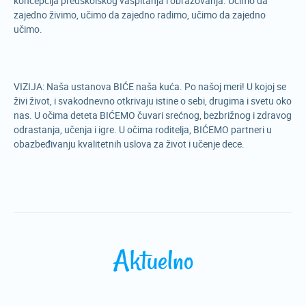
koncepcija predškolskog vaspitanja i obrazovanja. Učimo da
zajedno živimo, učimo da zajedno radimo, učimo da zajedno
učimo.
VIZIJA: Naša ustanova BIĆE naša kuća. Po našoj meri! U kojoj se
živi život, i svakodnevno otkrivaju istine o sebi, drugima i svetu oko
nas. U očima deteta BIĆEMO čuvari srećnog, bezbrižnog i zdravog
odrastanja, učenja i igre. U očima roditelja, BIĆEMO partneri u
obazbeđivanju kvalitetnih uslova za život i učenje dece.
Aktuelno