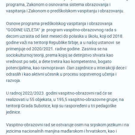
programa, Zakonom o osnovama sistema obrazovanja i
vaspitanja i Zakonom o predškolskom vaspitanju i obrazovanju.
Osnove programa predškolskog vaspitanja i obrazovanja
“GODINE UZLETA“ je program vaspitno-obrazovnog rada s
decom uzrasta od šest meseci do polaska u školu, koji od 2018.
godine važi na teritoriji Republike Srbije, a u našoj ustanovi se
primenjuje od 2020/2021. radne godine. Zasniva se na
sociokulturnoj teoriji, prema kojoj se detinjstvo shvata kao
vrednost po sebi, a dete tretira kao kompetentno, bogato
potencijalima, kao ravnopravan član zajednice u interakciji dece i
odraslih i kao aktivni učesnik u procesu sopstvenog učenja i
razvoja.
U radnoj 2022/2023. godini vaspitno-obrazovni rad će se
realizovati u 55 objekata, u 195,5 vaspitno-obrazovne grupe, na
teritoriji Grada Subotice, koji su raspoređeni u tri pedagoške
jedinice.
Vaspitno-obrazovni rad se ostvaruje osim na srpskom jezikum i na
jezicima nacionalnih manjina mađarskom i hrvatskom, kao i