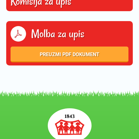
Komisija za upis
Molba za upis
PREUZMI PDF DOKUMENT