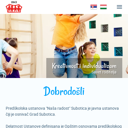
Kreativnost i individualizam
Savet roditelja
Dobrodošli
Predškolska ustanova "Naša radost" Subotica je javna ustanova
čiji je osnivač Grad Subotica.
Delatnost Ustanove definisana je Opštim osnovama predškolskog