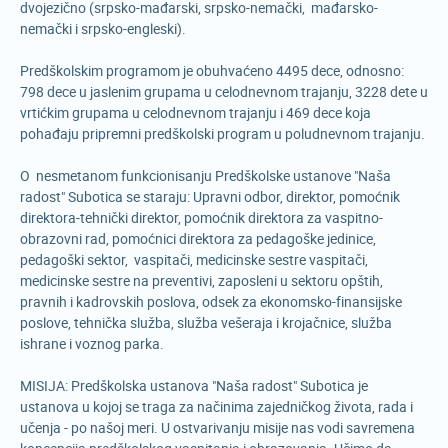
dvojezično (srpsko-mađarski, srpsko-nemački, mađarsko-
nemački i srpsko-engleski).
Predškolskim programom je obuhvaćeno 4495 dece, odnosno:
798 dece u jaslenim grupama u celodnevnom trajanju, 3228 dete u
vrtićkim grupama u celodnevnom trajanju i 469 dece koja
pohađaju pripremni predškolski program u poludnevnom trajanju.
O nesmetanom funkcionisanju Predškolske ustanove "Naša
radost" Subotica se staraju: Upravni odbor, direktor, pomoćnik
direktora-tehnički direktor, pomoćnik direktora za vaspitno-
obrazovni rad, pomoćnici direktora za pedagoške jedinice,
pedagoški sektor, vaspitači, medicinske sestre vaspitači,
medicinske sestre na preventivi, zaposleni u sektoru opštih,
pravnih i kadrovskih poslova, odsek za ekonomsko-finansijske
poslove, tehnička služba, služba vešeraja i krojačnice, služba
ishrane i voznog parka.
MISIJA: Predškolska ustanova "Naša radost" Subotica je
ustanova u kojoj se traga za načinima zajedničkog života, rada i
učenja - po našoj meri. U ostvarivanju misije nas vodi savremena