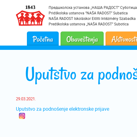
Предшколска установа „НАША РАДОСТ“ Суботица
Pridškolska ustanova “NAŠA RADOST” Subatica
NAŠA RADOST Iskoláskor Előtti Intézmény Szabadka
Predškolska ustanova „NAŠA RADOST” Subotica
Početna
Obaveštenja
Aktivnost
Uputstvo za podnoš
29.03.2021.
Uputstvo za podnošenje elektronske prijave