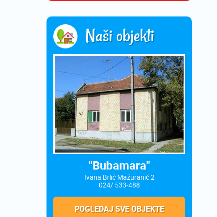
Naši objekti
"Bubamara"
Ivana Brlić Mažuranić 2
024/ 533-488
POGLEDAJ SVE OBJEKTE