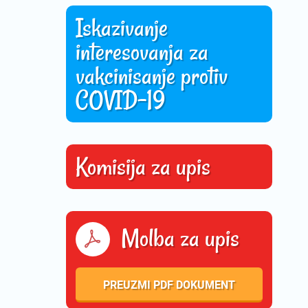
Iskazivanje
interesovanja za
vakcinisanje protiv
COVID-19
Komisija za upis
Molba za upis
PREUZMI PDF DOKUMENT