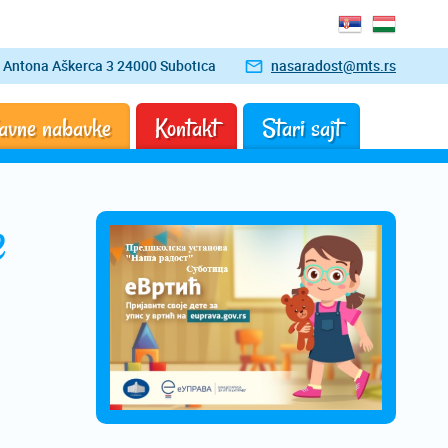
Antona Aškerca 3 24000 Subotica
nasaradost@mts.rs
avne nabavke
Kontakt
Stari sajt
e