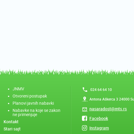
JNMV
024 64 64 10
Otvoreni postupak
Antona Aškerca 3 24000 S
Planovi javnih nabavki
nasaradost@mts.rs
Nabavke na koje se zakon
ne primenjuje
Facebook
Kontakt
Instagram
Stari sajt