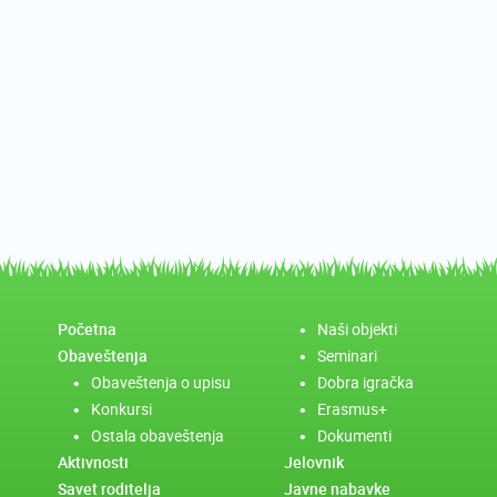
Početna
Naši objekti
Obaveštenja
Seminari
Obaveštenja o upisu
Dobra igračka
Konkursi
Erasmus+
Ostala obaveštenja
Dokumenti
Aktivnosti
Jelovnik
Savet roditelja
Javne nabavke