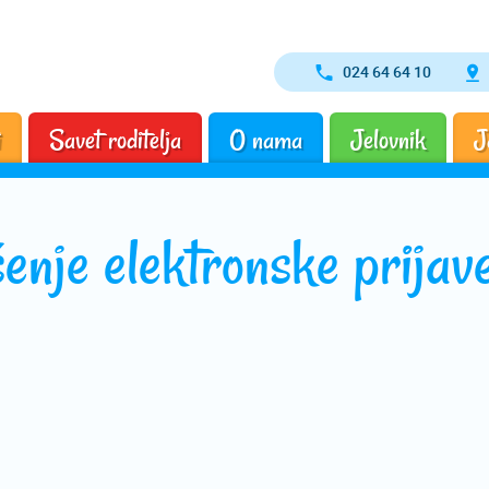
024 64 64 10
i
Savet roditelja
O nama
Jelovnik
J
enje elektronske prijav