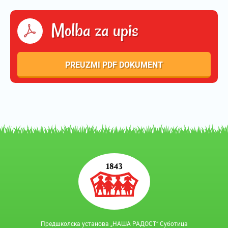
Molba za upis
PREUZMI PDF DOKUMENT
Предшколска установа „НАША РАДОСТ“ Суботица