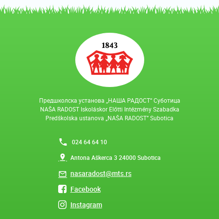
Предшколска установа „НАША РАДОСТ“ Суботица
NAŠA RADOST Iskoláskor Előtti Intézmény Szabadka
Predškolska ustanova „NAŠA RADOST” Subotica
024 64 64 10
Antona Aškerca 3 24000 Subotica
nasaradost@mts.rs
Facebook
Instagram