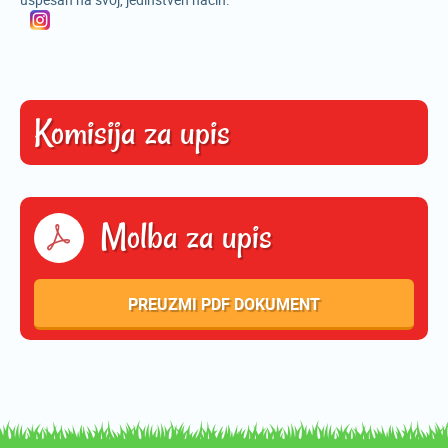
Komisija za upis
Molba za upis
PREUZMI PDF DOKUMENT