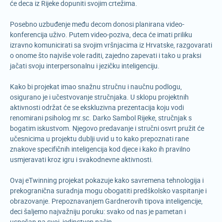
će deca iz Rijeke dopuniti svojim crtežima.
Posebno uzbuđenje među decom donosi planirana video-
konferencija uživo. Putem video-poziva, deca će imati priliku
izravno komunicirati sa svojim vršnjacima iz Hrvatske, razgovarati
o onome što najviše vole raditi, zajedno zapevati i tako u praksi
jačati svoju interpersonalnu i jezičku inteligenciju.
Kako bi projekat imao snažnu stručnu i naučnu podlogu,
osigurano je i učestvovanje stručnjaka. U sklopu projektnih
aktivnosti održat će se ekskluzivna prezentacija koju vodi
renomirani psiholog mr.sc. Darko Sambol Rijeke, stručnjak s
bogatim iskustvom. Njegovo predavanje i stručni osvrt pružit će
učesnicima u projektu dublji uvid u to kako prepoznati rane
znakove specifičnih inteligencija kod djece i kako ih pravilno
usmjeravati kroz igru i svakodnevne aktivnosti.
Ovaj eTwinning projekat pokazuje kako savremena tehnologija i
prekogranična suradnja mogu obogatiti predškolsko vaspitanje i
obrazovanje. Prepoznavanjem Gardnerovih tipova inteligencije,
deci šaljemo najvažniju poruku: svako od nas je pametan i
uspešan na svoj, jedinstven način.