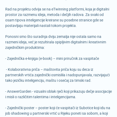
Rad na projektu odvija se na eTwinning platformi, koja je digitalni
prostor za razmenu ideja, metoda i dečjih radova. Za svaki od
osam tipova inteligencije kreirane su posebne stranice gde se
postavljaju materijali nastali tokom projekta.
Ponosni smo što suradnja dviju zemalja nije ostala samo na
razmeni ideja, već je rezultirala opipljivim digitalnim i kreativnim
zajedničkim produktima:
- Zajednička e-knjiga (e-book) – mini priručnik za vaspitače
- Kolaborativna priča – maštovita priča koju su deca iz
partnerskih vrtića zajednički osmislila i nadopunjavala, razvijajući
tako jezičku inteligenciju, maštu i osećaj za timski rad.
- AnswerGarden - vizualni oblak rječi koji prikazuju dečje asocijacije
i misli o različitim talentima i inteligencijama.
- Zajednički poster – poster koji će vaspitači iz Subotice koji idu na
job shadowing u partnerski vrtić u Rijeku poneti sa sobom, a koji