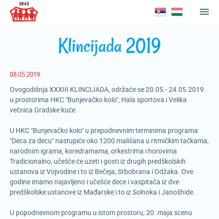
Klincijada 2019
08.05.2019.
Ovogodišnja XXXIII KLINCIJADA, održaće se 20.05.- 24.05.2019.
u prostorima HKC "Bunjevačko kolo", Hala sportova i Velika
većnica Gradske kuće.
U HKC "Bunjevačko kolo" u prepodnevnim terminima programa
"Deca za decu" nastupiće oko 1200 mališana u ritmičkim tačkama,
narodnim igrama, koredramama, orkestrima i horovima.
Tradicionalno, učešće će uzeti i gosti iz drugih predškolskih
ustanova iz Vojvodine i to iz Bečeja, Srbobrana i Odžaka. Ove
godine imamo najavljeno i učešće dece i vaspitača iz dve
predškolske ustanove iz Mađarske i to iz Solnoka i Janošhide.
U popodnevnom programu u istom prostoru, 20. maja scenu