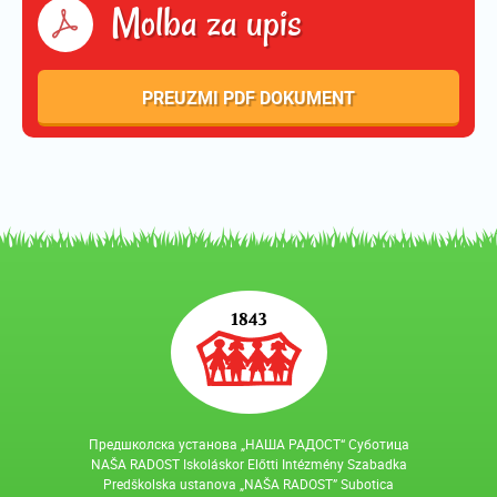
Molba za upis
PREUZMI PDF DOKUMENT
Предшколска установа „НАША РАДОСТ“ Суботица
NAŠA RADOST Iskoláskor Előtti Intézmény Szabadka
Predškolska ustanova „NAŠA RADOST” Subotica