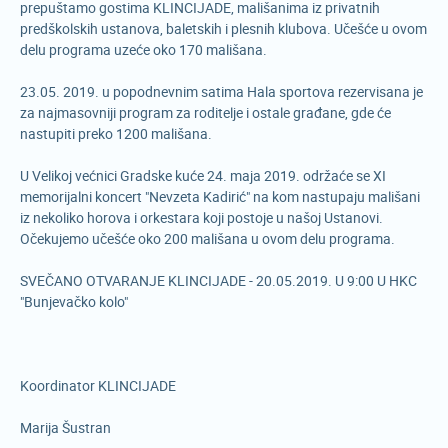
prepuštamo gostima KLINCIJADE, mališanima iz privatnih
predškolskih ustanova, baletskih i plesnih klubova. Učešće u ovom
delu programa uzeće oko 170 mališana.
23.05. 2019. u popodnevnim satima Hala sportova rezervisana je
za najmasovniji program za roditelje i ostale građane, gde će
nastupiti preko 1200 mališana.
U Velikoj većnici Gradske kuće 24. maja 2019. održaće se XI
memorijalni koncert "Nevzeta Kadirić" na kom nastupaju mališani
iz nekoliko horova i orkestara koji postoje u našoj Ustanovi.
Očekujemo učešće oko 200 mališana u ovom delu programa.
SVEČANO OTVARANJE KLINCIJADE - 20.05.2019. U 9:00 U HKC
"Bunjevačko kolo"
Koordinator KLINCIJADE
Marija Šustran