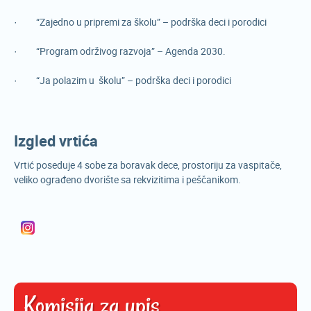
· “Zajedno u pripremi za školu” – podrška deci i porodici
· “Program održivog razvoja” – Agenda 2030.
· “Ja polazim u školu” – podrška deci i porodici
Izgled vrtića
Vrtić poseduje 4 sobe za boravak dece, prostoriju za vaspitače,
veliko ograđeno dvorište sa rekvizitima i peščanikom.
Komisija za upis