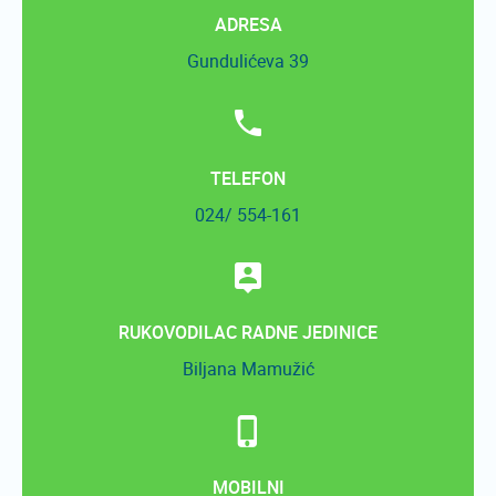
ADRESA
Gundulićeva 39
TELEFON
024/ 554-161
RUKOVODILAC RADNE JEDINICE
Biljana Mamužić
MOBILNI