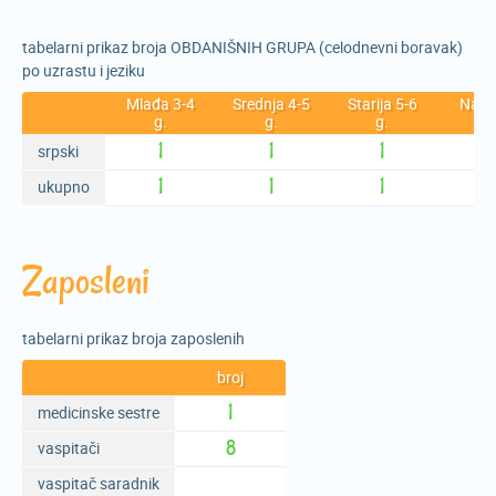
tabelarni prikaz broja OBDANIŠNIH GRUPA (celodnevni boravak)
po uzrastu i jeziku
Mlađa 3-4
Srednja 4-5
Starija 5-6
Najst
g.
g.
g.
6-7
1
1
1
srpski
1
1
1
ukupno
Zaposleni
tabelarni prikaz broja zaposlenih
broj
1
medicinske sestre
8
vaspitači
vaspitač saradnik