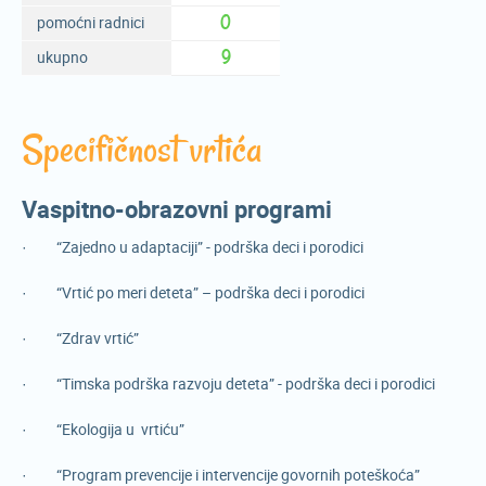
0
pomoćni radnici
9
ukupno
Specifičnost vrtića
Vaspitno-obrazovni programi
· “Zajedno u adaptaciji” - podrška deci i porodici
· “Vrtić po meri deteta” – podrška deci i porodici
· “Zdrav vrtić”
· “Timska podrška razvoju deteta” - podrška deci i porodici
· “Ekologija u vrtiću”
· “Program prevencije i intervencije govornih poteškoća”