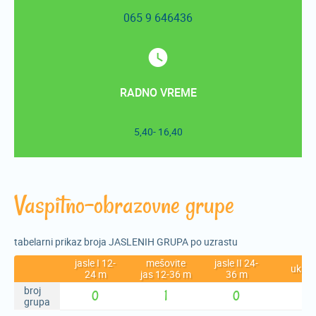
065 9 646436
RADNO VREME
5,40- 16,40
Vaspitno-obrazovne grupe
tabelarni prikaz broja JASLENIH GRUPA po uzrastu
jasle I 12-
mešovite
jasle II 24-
ukup
24 m
jas 12-36 m
36 m
broj
0
1
0
1
grupa