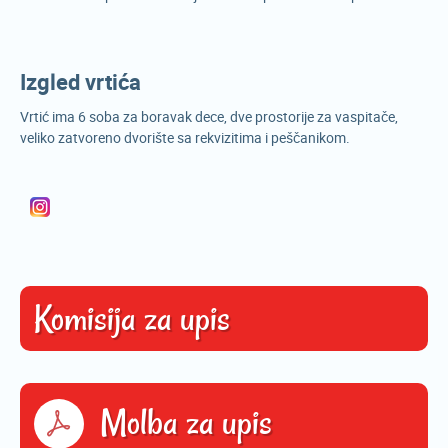
Izgled vrtića
Vrtić ima 6 soba za boravak dece, dve prostorije za vaspitače,
veliko zatvoreno dvorište sa rekvizitima i peščanikom.
Komisija za upis
Molba za upis