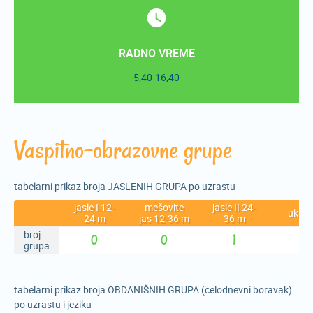
RADNO VREME
5,40-16,40
Vaspitno-obrazovne grupe
tabelarni prikaz broja JASLENIH GRUPA po uzrastu
jasle I 12-
mešovite
jasle II 24-
ukup
24 m
jas 12-36 m
36 m
broj
0
0
1
1
grupa
tabelarni prikaz broja OBDANIŠNIH GRUPA (celodnevni boravak)
po uzrastu i jeziku