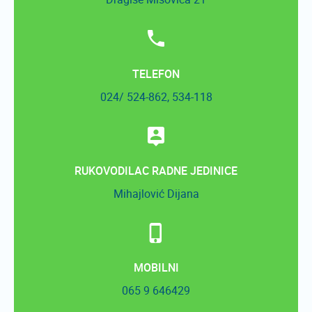
TELEFON
024/ 524-862, 534-118
RUKOVODILAC RADNE JEDINICE
Mihajlović Dijana
MOBILNI
065 9 646429