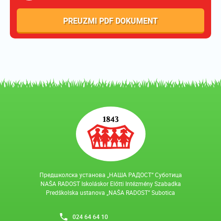
PREUZMI PDF DOKUMENT
Предшколска установа „НАША РАДОСТ“ Суботица
NAŠA RADOST Iskoláskor Előtti Intézmény Szabadka
Predškolska ustanova „NAŠA RADOST” Subotica
024 64 64 10