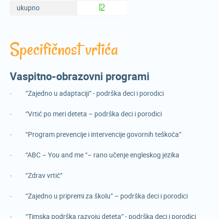
12
ukupno
Specifičnost vrtića
Vaspitno-obrazovni programi
· “Zajedno u adaptaciji” - podrška deci i porodici
· “Vrtić po meri deteta – podrška deci i porodici
· “Program prevencije i intervencije govornih teškoća”
· “ABC – You and me “– rano učenje engleskog jezika
· “Zdrav vrtić”
· “Zajedno u pripremi za školu” – podrška deci i porodici
· “Timska podrška razvoju deteta” - podrška deci i porodici