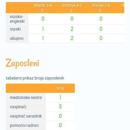
Mlađa 3-4
Srednja 4-5
Starija 5-6
Najst
g.
g.
g.
6-7
srpsko-
0
0
0
engleski
1
2
0
srpski
1
2
0
ukupno
Zaposleni
tabelarni prikaz broja zaposlenih
broj
1
medicinske sestre
11
vaspitači
0
vaspitač saradnik
0
pomoćni radnici