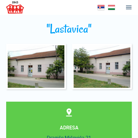
"Lastavica"
ADRESA
Dragiše Mišovića 21