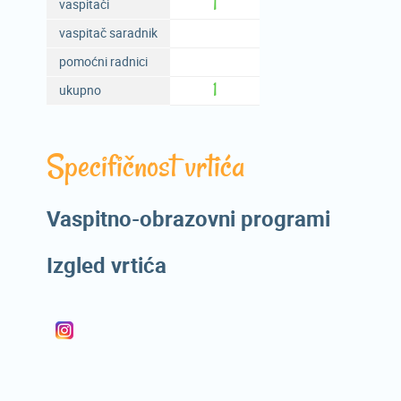
1
vaspitači
vaspitač saradnik
pomoćni radnici
1
ukupno
Specifičnost vrtića
Vaspitno-obrazovni programi
Izgled vrtića