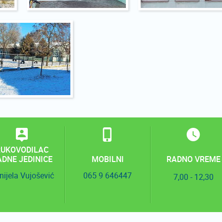
RUKOVODILAC
ADNE JEDINICE
MOBILNI
RADNO VREME
nijela Vujošević
065 9 646447
7,00 - 12,30