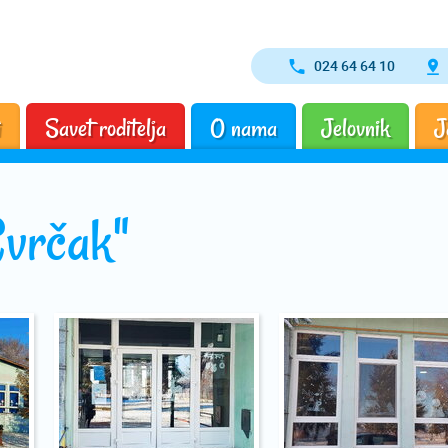
024 64 64 10
i
Savet roditelja
O nama
Jelovnik
J
Cvrčak"