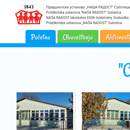
Предшколска установа „НАША РАДОСТ“ Суботица
Pridškolska ustanova “NAŠA RADOST” Subatica
NAŠA RADOST Iskoláskor Előtti Intézmény Szabadka
Predškolska ustanova „NAŠA RADOST” Subotica
Početna
Obaveštenja
Aktivnost
"