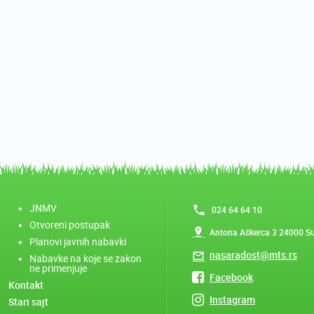
JNMV
024 64 64 10
Otvoreni postupak
Antona Aškerca 3 24000 S
Planovi javnih nabavki
nasaradost@mts.rs
Nabavke na koje se zakon
ne primenjuje
Facebook
Kontakt
Instagram
Stari sajt