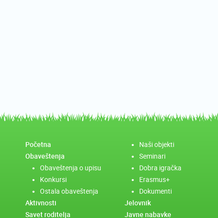
Početna
Naši objekti
Obaveštenja
Seminari
Obaveštenja o upisu
Dobra igračka
Konkursi
Erasmus+
Ostala obaveštenja
Dokumenti
Aktivnosti
Jelovnik
Savet roditelja
Javne nabavke