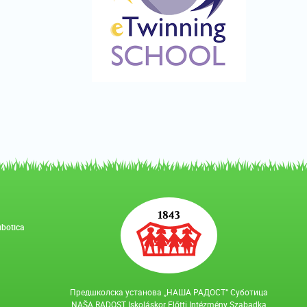
ubotica
Предшколска установа „НАША РАДОСТ“ Суботица
NAŠA RADOST Iskoláskor Előtti Intézmény Szabadka