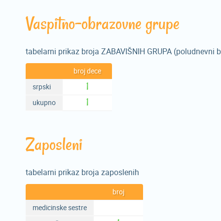
Vaspitno-obrazovne grupe
tabelarni prikaz broja ZABAVIŠNIH GRUPA (poludnevni b
broj dece
1
srpski
1
ukupno
Zaposleni
tabelarni prikaz broja zaposlenih
broj
medicinske sestre