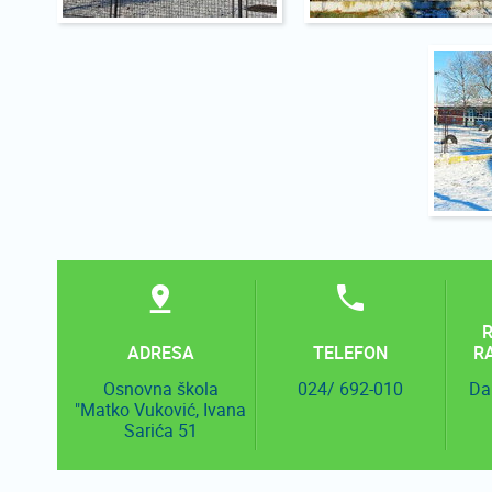
ADRESA
TELEFON
R
Osnovna škola
024/ 692-010
Da
"Matko Vuković, Ivana
Sarića 51