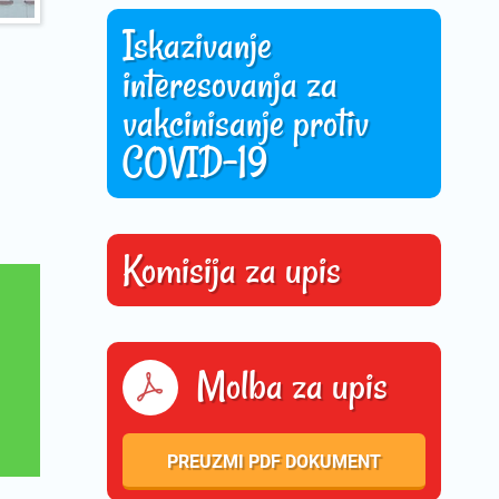
Iskazivanje
interesovanja za
vakcinisanje protiv
COVID-19
Komisija za upis
Molba za upis
PREUZMI PDF DOKUMENT