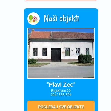
Naši objekti
"Plavi Zec"
Bajski put 22
024/ 533-396
POGLEDAJ SVE OBJEKTE