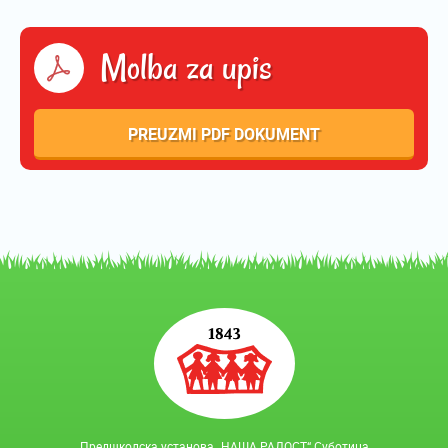
Molba za upis
PREUZMI PDF DOKUMENT
Предшколска установа „НАША РАДОСТ“ Суботица