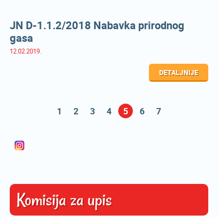
JN D-1.1.2/2018 Nabavka prirodnog
gasa
12.02.2019.
DETALJNIJE
1
2
3
4
5
6
7
Komisija za upis