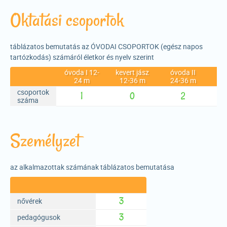
Oktatási csoportok
táblázatos bemutatás az ÓVODAI CSOPORTOK (egész napos
tartózkodás) számáról életkor és nyelv szerint
óvoda I 12-
kevert jász
óvoda II
ös
24 m
12-36 m
24-36 m
csoportok
1
0
2
száma
Személyzet
az alkalmazottak számának táblázatos bemutatása
3
nővérek
3
pedagógusok