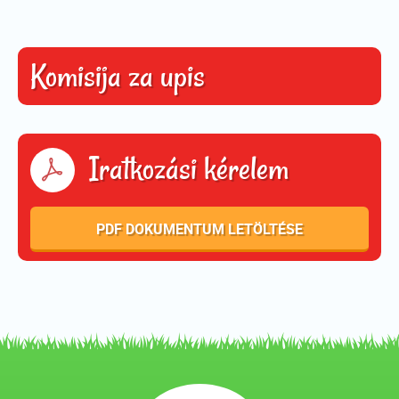
Komisija za upis
Iratkozási kérelem
PDF DOKUMENTUM LETÖLTÉSE