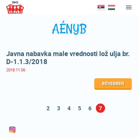
AÉNYB
Javna nabavka male vrednosti lož ulja br.
D-1.1.3/2018
2018.11.06
BŐVEBBEN
2
3
4
5
6
7